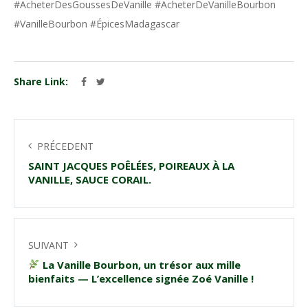
#AcheterDesGoussesDeVanille #AcheterDeVanilleBourbon
#VanilleBourbon #ÉpicesMadagascar
Share Link:
PRÉCEDENT
SAINT JACQUES POÊLÉES, POIREAUX À LA
VANILLE, SAUCE CORAIL.
SUIVANT
La Vanille Bourbon, un trésor aux mille
bienfaits — L’excellence signée Zoé Vanille !