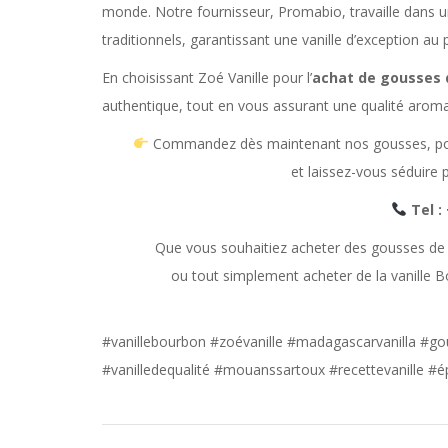
monde. Notre fournisseur, Promabio, travaille dans u
traditionnels, garantissant une vanille d’exception au
En choisissant Zoé Vanille pour l’
achat de gousses d
authentique, tout en vous assurant une qualité aromat
Commandez dès maintenant nos gousses, pou
et laissez-vous séduire 
Tel : 
Que vous souhaitiez acheter des gousses de va
ou tout simplement acheter de la vanille B
#vanillebourbon #zoévanille #madagascarvanilla #g
#vanilledequalité #mouanssartoux #recettevanille #ép