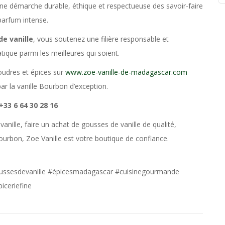
ne démarche durable, éthique et respectueuse des savoir-faire
 parfum intense.
e vanille
, vous soutenez une filière responsable et
ique parmi les meilleures qui soient.
dres et épices sur
www.zoe-vanille-de-madagascar.com
par la vanille Bourbon d’exception.
+33 6 64 30 28 16
nille, faire un achat de gousses de vanille de qualité,
ourbon, Zoe Vanille est votre boutique de confiance.
oussesdevanille #épicesmadagascar #cuisinegourmande
iceriefine