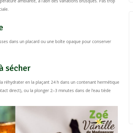
pérature ambiante, à l’abri des variations brusques. Pas trop
iale.
e
ousses dans un placard ou une boîte opaque pour conserver
à sécher
 la réhydrater en la plaçant 24 h dans un contenant hermétique
ct direct), ou la plonger 2–3 minutes dans de l’eau tiède