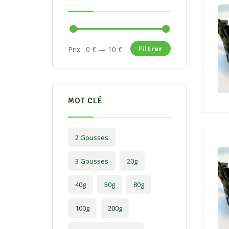
Filtrer
Prix :
0 €
—
10 €
MOT CLÉ
2 Gousses
3 Gousses
20g
40g
50g
80g
100g
200g