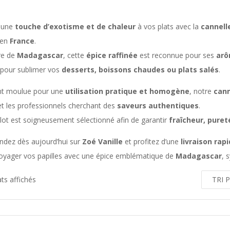
 une
touche d’exotisme et de chaleur
à vos plats avec la
cannell
 en
France
.
re de
Madagascar
, cette
épice raffinée
est reconnue pour ses
arô
 pour sublimer vos
desserts, boissons chaudes ou plats salés
.
t moulue pour une
utilisation pratique et homogène
, notre
cann
et les professionnels cherchant des
saveurs authentiques
.
lot est soigneusement sélectionné afin de garantir
fraîcheur, puret
ez dès aujourd’hui sur
Zoé Vanille
et profitez d’une
livraison rap
voyager vos papilles avec une épice emblématique de
Madagascar
, 
ats affichés